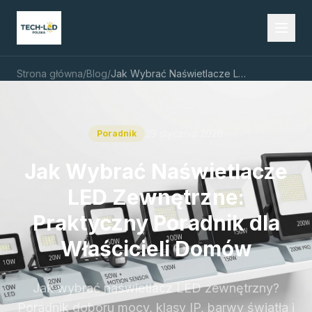
Strona główna
/
Blog
/
Jak Wybrać Naświetlacze LED Zewnętrzne: Praktyczny Poradnik dla Właścicieli Domów
29 stycznia 2026
Poradnik
Jak Wybrać Naświetlacze
LED Zewnętrzne:
Praktyczny Poradnik dla
Właścicieli Domów
Jak wybrać naświetlacz LED zewnętrzny?
Poradnik doboru mocy, klasy IP, barwy światła i