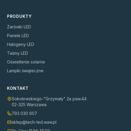
PRODUKTY
Żarówki LED
Panele LED
Halogeny LED
Taśmy LED
Oświetlenie solarne
Lampki świąteczne
KONTAKT
Sokołowskiego-"Grzymały" 2a paw.44
02-325 Warszawa
793 030 607
sklep@tech-led.waw.pl
Pn-Czw: 11:00-17:00