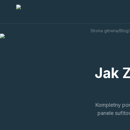
Strona główna
/
Blog
/
Jak 
Kompletny por
panele sufito