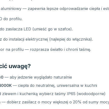
l aluminiowy — zapewnia lepsze odprowadzanie ciepła i es
D do profilu.
do zasilacza LED (umieść go w szafce).
z do instalacji elektrycznej (najlepiej do włącznika).
or na profilu — rozprasza światło i chroni taśmę.
cić uwagę?
80
— aby jedzenie wyglądało naturalnie
4000K
— ciepła do neutralnej, uniwersalna w kuchni
 zlewem i kuchenką wybierz taśmy IP65 (wodoodporne)
a
— dobierz zasilacz o mocy większej o 20% od sumy moc