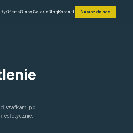
kty
Oferta
O nas
Galeria
Blog
Kontakt
Napisz do nas
lenie
od szafkami po
i estetycznie.