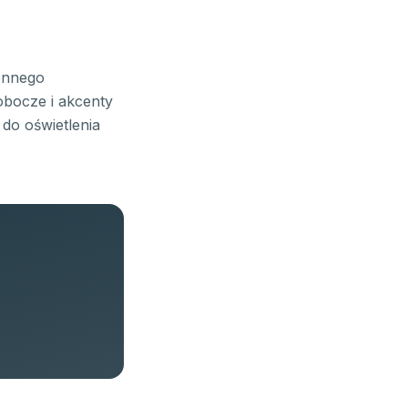
ennego
obocze i akcenty
do oświetlenia