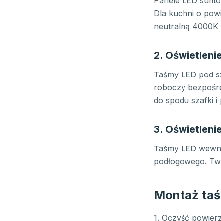
Panele LED sufit
Dla kuchni o pow
neutralną 4000K 
2. Oświetleni
Taśmy LED pod sz
roboczy bezpośred
do spodu szafki i
3. Oświetleni
Taśmy LED wewnąt
podłogowego. Twor
Montaż taś
1. Oczyść powierz