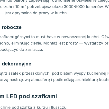
owe lub plafony zapewniają równomierne oświetlenie całeg
ierzchni 10 m² potrzebujesz około 3000-5000 lumenów. W
— jest optymalna do pracy w kuchni.
e robocze
afkami górnymi to must-have w nowoczesnej kuchni. Oświe
nio, eliminując cienie. Montaż jest prosty — wystarczy p
 podłączyć do zasilacza.
e dekoracyjne
rz szafek przeszklonych, pod blatem wyspy kuchennej l
zą nastrojową atmosferę i podkreślają architekturę kuchn
m LED pod szafkami
chnię pod szafką z kurzu i tłuszczu.