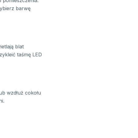
o pomieszczenia.
ybierz barwę
tlają blat
rzykleić taśmę LED
ub wzdłuż cokołu
i.