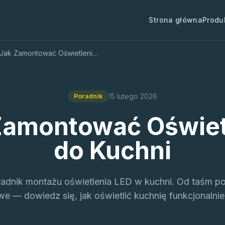
Strona główna
Produ
Jak Zamontować Oświetlenie do Kuchni
15 lutego 2026
Poradnik
Zamontować Oświet
do Kuchni
adnik montażu oświetlenia LED w kuchni. Od taśm p
we — dowiedz się, jak oświetlić kuchnię funkcjonalnie 