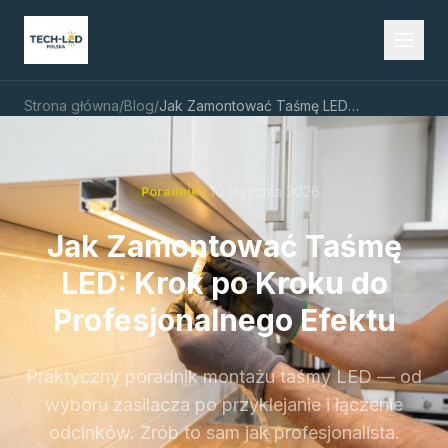
Strona główna
/
Blog
/
Jak Zamontować Taśmę LED: Krok po Kroku do Profesjonalnego Efektu
10 stycznia 2026
Poradnik
Jak Zamontować Taśmę
LED: Krok po Kroku do
Profesjonalnego Efektu
Praktyczny poradnik montażu taśmy LED — od
wyboru zasilacza po przyklejanie i łączenie
odcinków. Zrób to sam jak profesjonalista.