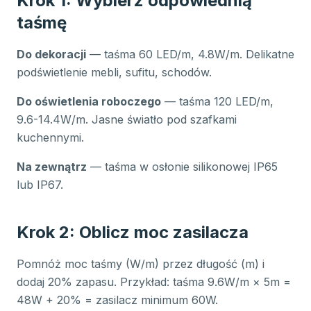
Krok 1: Wybierz odpowiednią
taśmę
Do dekoracji
— taśma 60 LED/m, 4.8W/m. Delikatne
podświetlenie mebli, sufitu, schodów.
Do oświetlenia roboczego
— taśma 120 LED/m,
9.6-14.4W/m. Jasne światło pod szafkami
kuchennymi.
Na zewnątrz
— taśma w osłonie silikonowej IP65
lub IP67.
Krok 2: Oblicz moc zasilacza
Pomnóż moc taśmy (W/m) przez długość (m) i
dodaj 20% zapasu. Przykład: taśma 9.6W/m × 5m =
48W + 20% = zasilacz minimum 60W.