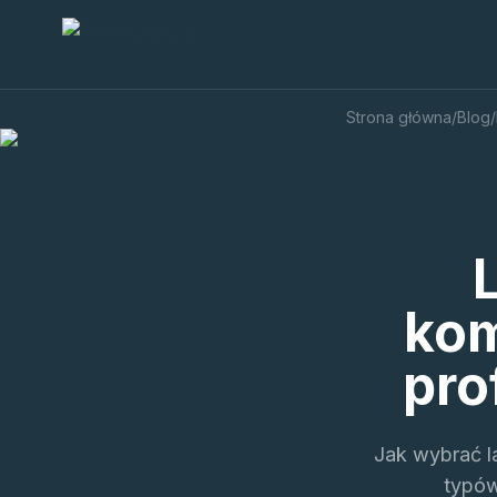
Strona główna
/
Blog
/
kom
pro
Jak wybrać 
typów