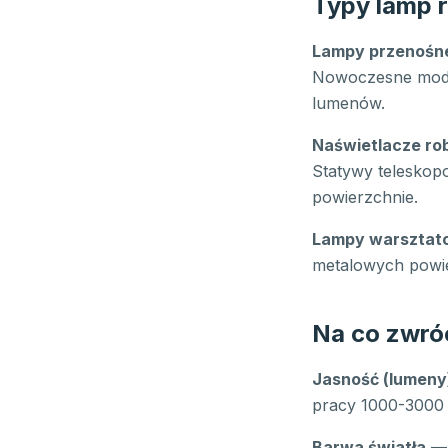
Typy lamp 
Lampy przenośn
Nowoczesne model
lumenów.
Naświetlacze ro
Statywy teleskopo
powierzchnie.
Lampy warsztat
metalowych powie
Na co zwró
Jasność (lumeny
pracy 1000-3000 
Barwa światła
— 