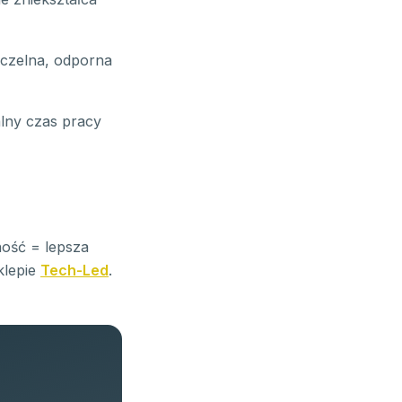
czelna, odporna
lny czas pracy
ność = lepsza
klepie
Tech-Led
.