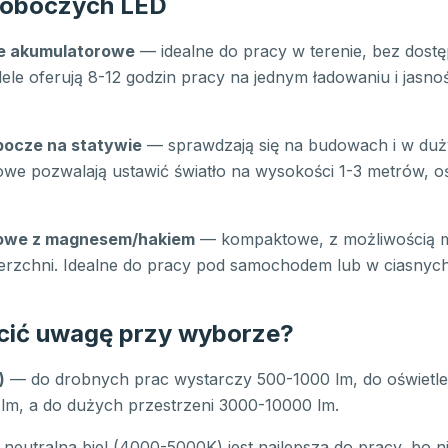
roboczych LED
e akumulatorowe
— idealne do pracy w terenie, bez dostę
e oferują 8-12 godzin pracy na jednym ładowaniu i jasno
bocze na statywie
— sprawdzają się na budowach i w duż
we pozwalają ustawić światło na wysokości 1-3 metrów, oś
owe z magnesem/hakiem
— kompaktowe, z możliwością 
rzchni. Idealne do pracy pod samochodem lub w ciasnych
cić uwagę przy wyborze?
)
— do drobnych prac wystarczy 500-1000 lm, do oświetle
lm, a do dużych przestrzeni 3000-10000 lm.
neutralna biel (4000-5000K) jest najlepsza do pracy, bo ni