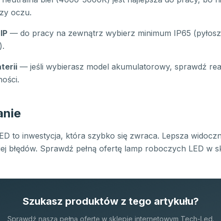
zy oczu.
IP
— do pracy na zewnątrz wybierz minimum IP65 (pyłosz
).
terii
— jeśli wybierasz model akumulatorowy, sprawdź rea
ności.
nie
D to inwestycja, która szybko się zwraca. Lepsza widocz
niej błędów. Sprawdź pełną ofertę lamp roboczych LED w s
Szukasz produktów z tego artykułu?
Sprawdź naszą pełną ofertę w sklepie internetowym Tech-Led.