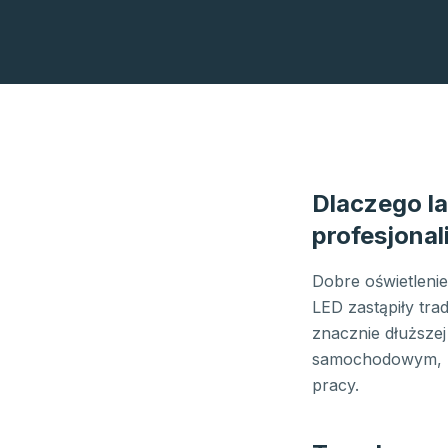
Dlaczego l
profesjonal
Dobre oświetleni
LED zastąpiły tra
znacznie dłuższej
samochodowym, n
pracy.