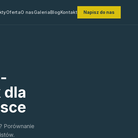
kty
Oferta
O nas
Galeria
Blog
Kontakt
Napisz do nas
-
 dla
lsce
? Porównanie
istów.