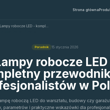
Strona główna
Produ
Lampy robocze LED - kompletny przewodnik dla profesjonalistów w Polsce
15 stycznia 2026
Poradnik
Lampy robocze LED 
pletny przewodnik
fesjonalistów w Po
lampę roboczą LED do warsztatu, budowy czy garażu
, parametrów i praktyczne wskazówki dla profesjonal