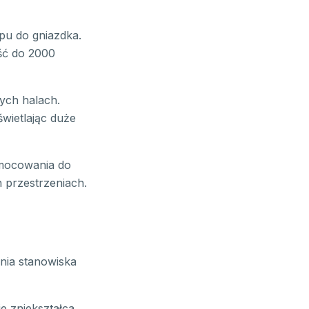
pu do gniazdka.
ść do 2000
ych halach.
wietlając duże
mocowania do
 przestrzeniach.
nia stanowiska
e zniekształca