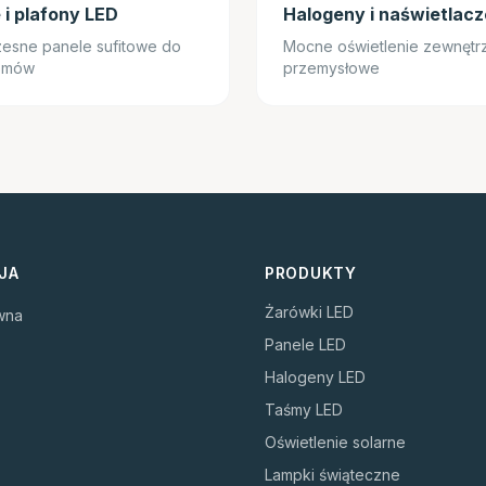
 i plafony LED
Halogeny i naświetlac
esne panele sufitowe do
Mocne oświetlenie zewnętrz
domów
przemysłowe
JA
PRODUKTY
Żarówki LED
wna
Panele LED
Halogeny LED
Taśmy LED
Oświetlenie solarne
Lampki świąteczne