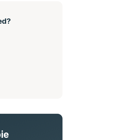
ed?
ie