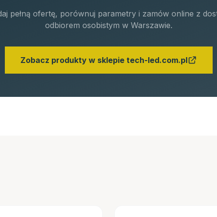
daj pełną ofertę, porównuj parametry i zamów online z dos
odbiorem osobistym w Warszawie.
Zobacz produkty w sklepie tech-led.com.pl