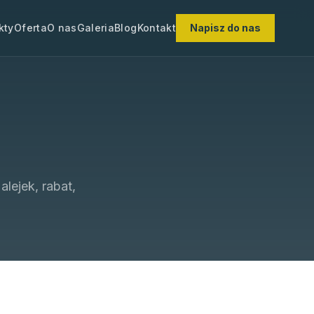
kty
Oferta
O nas
Galeria
Blog
Kontakt
Napisz do nas
lejek, rabat,